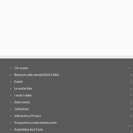
.
Chi siamo
Brochure ufficiale dell’AVIS FANO
Eventi
Le nostre foto
I nostri video
Dove siamo
Contattaci
Informativa Privacy
Trasparenza e documentazioni
Assemblea Avis Fano