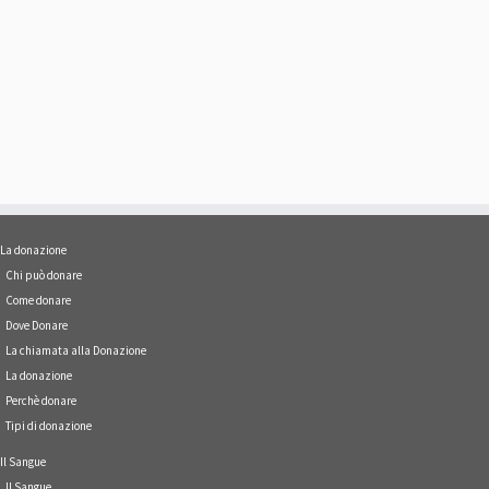
La donazione
Chi può donare
Come donare
Dove Donare
La chiamata alla Donazione
La donazione
Perchè donare
Tipi di donazione
Il Sangue
Il Sangue