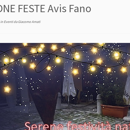
NE FESTE Avis Fano
in
Eventi
da
Giacomo Amati